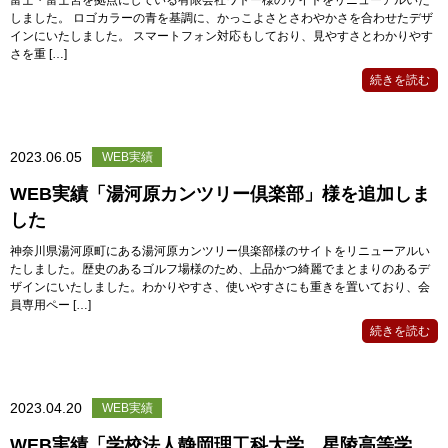
富士・富士宮を拠点にしている有限会社ワトー様のサイトをリニューアルいた
しました。 ロゴカラーの青を基調に、かっこよさとさわやかさを合わせたデザ
インにいたしました。 スマートフォン対応もしており、見やすさとわかりやす
さを重 […]
続きを読む
2023.06.05
WEB実績
WEB実績「湯河原カンツリー倶楽部」様を追加しま
した
神奈川県湯河原町にある湯河原カンツリー倶楽部様のサイトをリニューアルい
たしました。歴史のあるゴルフ場様のため、上品かつ綺麗でまとまりのあるデ
ザインにいたしました。わかりやすさ、使いやすさにも重きを置いており、会
員専用ペー […]
続きを読む
2023.04.20
WEB実績
WEB実績「学校法人静岡理工科大学 星陵高等学