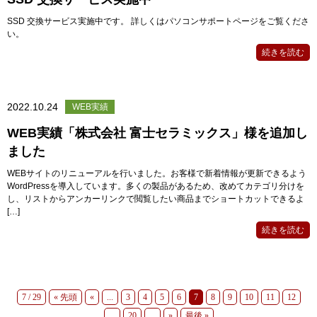
SSD 交換サービス実施中です。 詳しくはパソコンサポートページをご覧くださ
い。
続きを読む
2022.10.24
WEB実績
WEB実績「株式会社 富士セラミックス」様を追加し
ました
WEBサイトのリニューアルを行いました。お客様で新着情報が更新できるよう
WordPressを導入しています。多くの製品があるため、改めてカテゴリ分けを
し、リストからアンカーリンクで閲覧したい商品までショートカットできるよ
[…]
続きを読む
7 / 29
« 先頭
«
...
3
4
5
6
7
8
9
10
11
12
...
20
...
»
最後 »