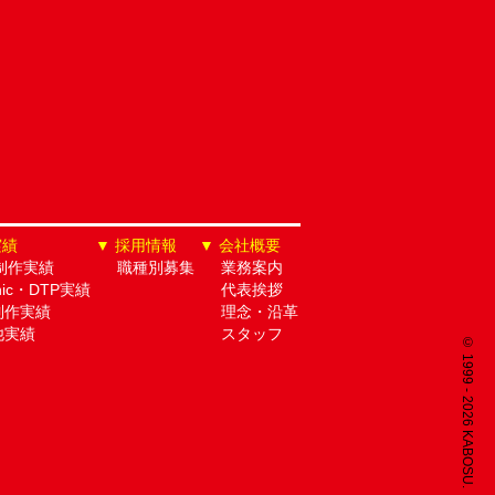
実績
採用情報
会社概要
制作実績
職種別募集
業務案内
hic・DTP実績
代表挨拶
制作実績
理念・沿革
他実績
スタッフ
© 1999 - 2026 KABOSU.