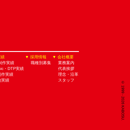
実績
採用情報
会社概要
制作実績
職種別募集
業務案内
hic・DTP実績
代表挨拶
制作実績
理念・沿革
他実績
スタッフ
© 1999 - 2026 KABOSU.